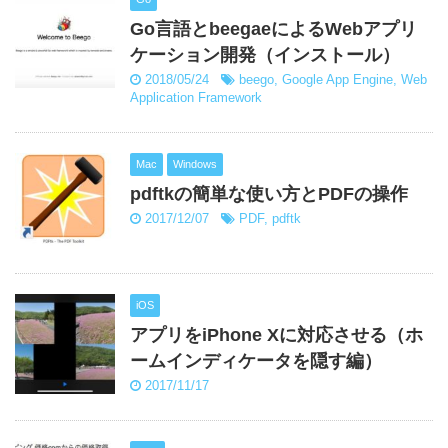
Go言語とbeegaeによるWebアプリ
ケーション開発（インストール）
2018/05/24
beego
,
Google App Engine
,
Web
Application Framework
Mac
Windows
pdftkの簡単な使い方とPDFの操作
2017/12/07
PDF
,
pdftk
iOS
アプリをiPhone Xに対応させる（ホ
ームインディケータを隠す編）
2017/11/17